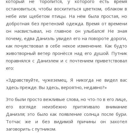
который не торопится, у которого есть время
остановиться, чтобы восхититься цветком, облаком в
небе или щебетом птицы. На нём была простая, но
добротная без претензий одежда. Время от времени
он насвистывал, но главное он улыбался! Не зная
почему, едва Даниэль увидел его на повороте дороги,
как почувствовал в себе некое изменение. Как будто
животворный ветер пронёсся над его душой. Путник
поравнялся с Даниэлем и с почтением приветствовал
его:
«Здравствуйте, чужеземец. Я никогда не видел вас
здесь прежде. Вы здесь, вероятно, недавно?»
Это были просто вежливые слова, но что-то в его лице,
его взгляде неизбежно притягивало внимание
Даниэля; это было как появление солнца после бури.
Тотчас же и без видимой причины он захотел
заговорить с путником.