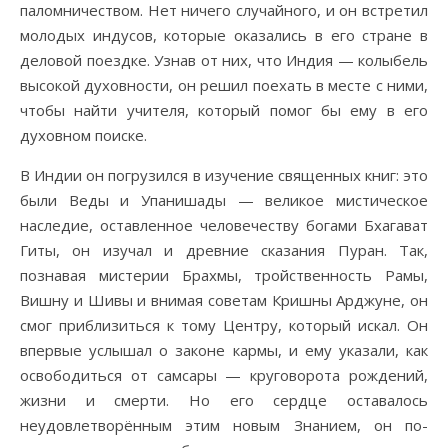
паломничеством. Нет ничего случайного, и он встретил
молодых индусов, которые оказались в его стране в
деловой поездке. Узнав от них, что Индия — колыбель
высокой духовности, он решил поехать в месте с ними,
чтобы найти учителя, который помог бы ему в его
духовном поиске.
В Индии он погрузился в изучение священных книг: это
были Веды и Упанишады — великое мистическое
наследие, оставленное человечеству богами Бхагават
Гиты, он изучал и древние сказания Пуран. Так,
познавая мистерии Брахмы, тройственность Рамы,
Вишну и Шивы и внимая советам Кришны Арджуне, он
смог приблизиться к тому Центру, который искал. Он
впервые услышал о законе кармы, и ему указали, как
освободиться от самсары — круговорота рождений,
жизни и смерти. Но его сердце оставалось
неудовлетворённым этим новым Знанием, он по-