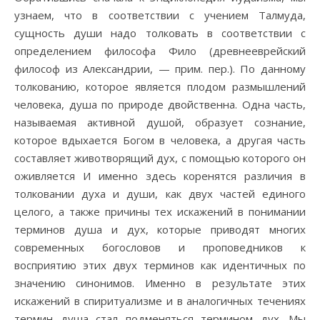
узнаем, что в соответствии с учением Талмуда,
сущность души надо толковать в соответствии с
определением философа Фило (древнееврейский
философ из Александрии, — прим. пер.). По данному
толкованию, которое является плодом размышлений
человека, душа по природе двойственна. Одна часть,
называемая активной душой, образует сознание,
которое вдыхается Богом в человека, а другая часть
составляет животворящий дух, с помощью которого он
оживляется И именно здесь коренятся различия в
толковании духа и души, как двух частей единого
целого, а также причины тех искажений в понимании
терминов душа и дух, которые приводят многих
современных богословов и проповедников к
восприятию этих двух терминов как идентичных по
значению синонимов. Именно в результате этих
искажений в спиритуализме и в аналогичных течениях
термин душа стал подменяться термином дух. Мы